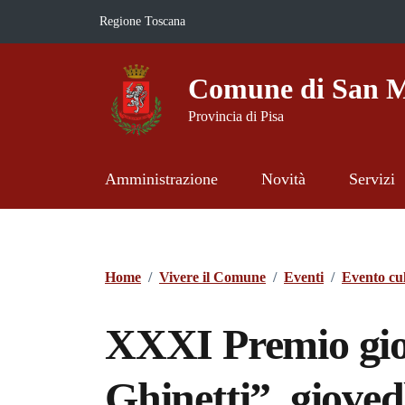
Vai ai contenuti
Vai al footer
Regione Toscana
Comune di San M
Provincia di Pisa
Amministrazione
Novità
Servizi
Contenuti in evidenza
Home
/
Vivere il Comune
/
Eventi
/
Evento cul
XXXI Premio gio
Ghinetti”, giovedì