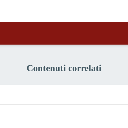
a 2 stelle su 5
a 1 stelle su 5
Contenuti correlati