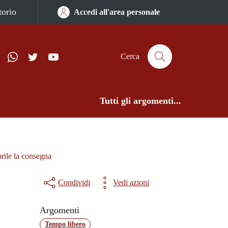
torio
Accedi all'area personale
ram
Telegram
WhatsApp
Twitter
YouTube
ComunicaCity
Cerca
Tutti gli argomenti...
rile la consegna
Condividi
Vedi azioni
Argomenti
Tempo libero