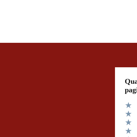
Qua
pag
Valut
Valut
Valut