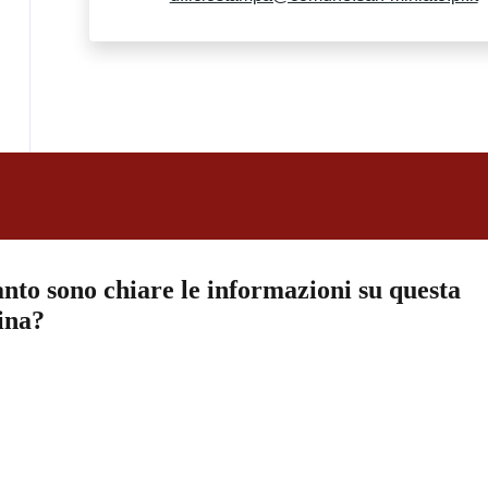
nto sono chiare le informazioni su questa
ina?
a 5 stelle su 5
a 4 stelle su 5
a 3 stelle su 5