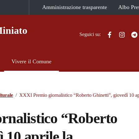
Amministrazione trasparente
Albo Pre
iniato
Facebook
Instag
Seguici su:
Vivere il Comune
turale
/
XXXI Premio giornalistico “Roberto Ghinetti”, giovedì 10 ap
rnalistico “Roberto
 10 aprile la