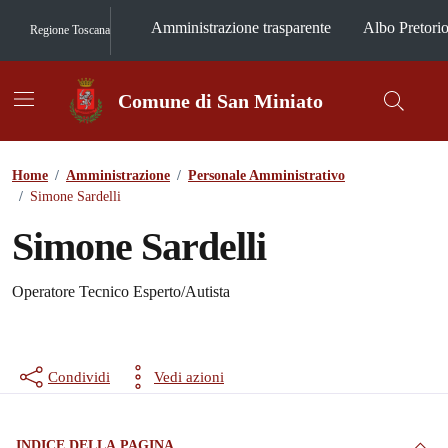
Vai ai contenuti
Vai al footer
Amministrazione trasparente
Albo Pretori
Regione Toscana
Comune di San Miniato
Contenuti in evidenza
Home
/
Amministrazione
/
Personale Amministrativo
/
Simone Sardelli
Simone Sardelli
Operatore Tecnico Esperto/Autista
Condividi
Vedi azioni
INDICE DELLA PAGINA