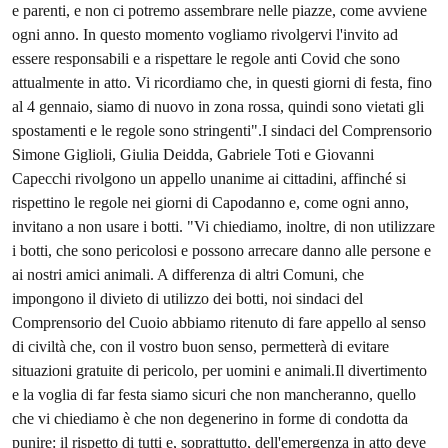
e parenti, e non ci potremo assembrare nelle piazze, come avviene
ogni anno. In questo momento vogliamo rivolgervi l'invito ad
essere responsabili e a rispettare le regole anti Covid che sono
attualmente in atto. Vi ricordiamo che, in questi giorni di festa, fino
al 4 gennaio, siamo di nuovo in zona rossa, quindi sono vietati gli
spostamenti e le regole sono stringenti".I sindaci del Comprensorio
Simone Giglioli, Giulia Deidda, Gabriele Toti e Giovanni
Capecchi rivolgono un appello unanime ai cittadini, affinché si
rispettino le regole nei giorni di Capodanno e, come ogni anno,
invitano a non usare i botti. "Vi chiediamo, inoltre, di non utilizzare
i botti, che sono pericolosi e possono arrecare danno alle persone e
ai nostri amici animali. A differenza di altri Comuni, che
impongono il divieto di utilizzo dei botti, noi sindaci del
Comprensorio del Cuoio abbiamo ritenuto di fare appello al senso
di civiltà che, con il vostro buon senso, permetterà di evitare
situazioni gratuite di pericolo, per uomini e animali.Il divertimento
e la voglia di far festa siamo sicuri che non mancheranno, quello
che vi chiediamo è che non degenerino in forme di condotta da
punire: il rispetto di tutti e, soprattutto, dell'emergenza in atto deve