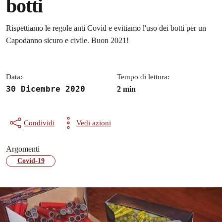
botti
Dettagli della notizia
Rispettiamo le regole anti Covid e evitiamo l'uso dei botti per un
Capodanno sicuro e civile. Buon 2021!
Data:
Tempo di lettura:
30 Dicembre 2020
2 min
Condividi
Vedi azioni
Argomenti
Covid-19