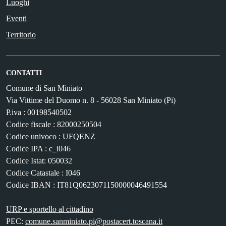
Luoghi
Eventi
Territorio
CONTATTI
Comune di San Miniato
Via Vittime del Duomo n. 8 - 56028 San Miniato (Pi)
P.iva : 00198540502
Codice fiscale : 82000250504
Codice univoco : UFQENZ
Codice IPA : c_i046
Codice Istat: 050032
Codice Catastale : I046
Codice IBAN : IT81Q0623071150000046491554
URP e sportello al cittadino
PEC:
comune.sanminiato.pi@postacert.toscana.it