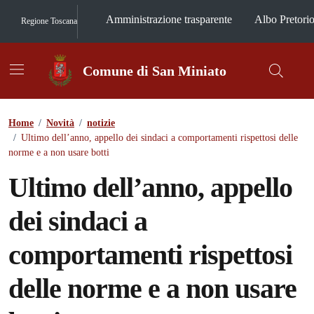
Vai ai contenuti
Vai al footer
Amministrazione trasparente
Albo Pretori
Regione Toscana
Comune di San Miniato
Contenuti in evidenza
Home
/
Novità
/
notizie
/
Ultimo dell’anno, appello dei sindaci a comportamenti rispettosi delle
norme e a non usare botti
Ultimo dell’anno, appello
dei sindaci a
comportamenti rispettosi
delle norme e a non usare