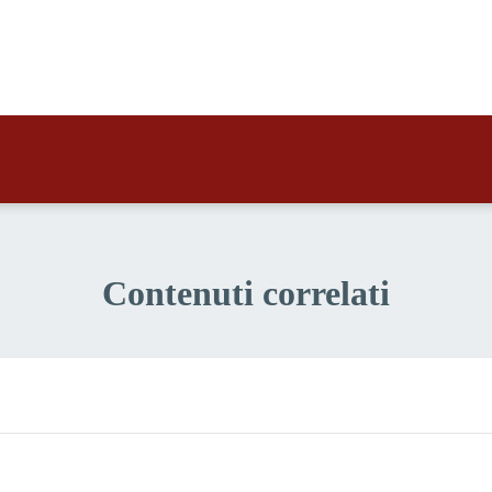
a 3 stelle su 5
a 2 stelle su 5
a 1 stelle su 5
Contenuti correlati