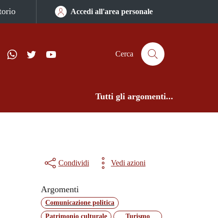
torio
Accedi all'area personale
ram
Telegram
WhatsApp
Twitter
YouTube
ComunicaCity
Cerca
Tutti gli argomenti...
Condividi
Vedi azioni
Argomenti
Comunicazione politica
Patrimonio culturale
Turismo