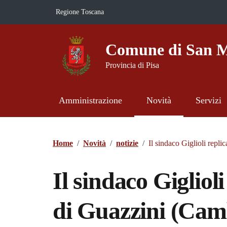
Vai ai contenuti
Vai al footer
Regione Toscana
Comune di San M
Provincia di Pisa
Amministrazione
Novità
Servizi
Contenuti in evidenza
Home
/
Novità
/
notizie
/
Il sindaco Giglioli repl
Il sindaco Giglioli
di Guazzini (Cam