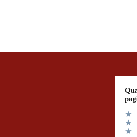
Qua
pag
Valut
Valut