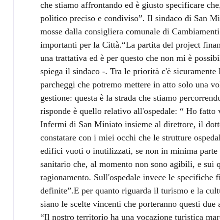
che stiamo affrontando ed è giusto specificare che,
politico preciso e condiviso”. Il sindaco di San M
mosse dalla consigliera comunale di Cambiamenti
importanti per la Città.“La partita del project fina
una trattativa ed è per questo che non mi è possibi
spiega il sindaco -. Tra le priorità c'è sicuramente
parcheggi che potremo mettere in atto solo una vo
gestione: questa è la strada che stiamo percorrend
risponde è quello relativo all'ospedale: “ Ho fatto 
Infermi di San Miniato insieme al direttore, il do
constatare con i miei occhi che le strutture osped
edifici vuoti o inutilizzati, se non in minima parte 
sanitario che, al momento non sono agibili, e sui qu
ragionamento. Sull'ospedale invece le specifiche fin
definite”.E per quanto riguarda il turismo e la cult
siano le scelte vincenti che porteranno questi due a
“Il nostro territorio ha una vocazione turistica mar