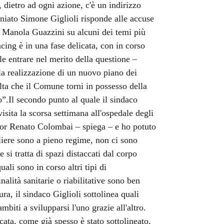
 dietro ad ogni azione, c'è un indirizzo
iniato Simone Giglioli risponde alle accuse
 Manola Guazzini su alcuni dei temi più
ncing è in una fase delicata, con in corso
le entrare nel merito della questione –
 la realizzazione di un nuovo piano dei
lta che il Comune torni in possesso della
o”.Il secondo punto al quale il sindaco
visita la scorsa settimana all'ospedale degli
ttor Renato Colombai – spiega – e ho potuto
aliere sono a pieno regime, non ci sono
e si tratta di spazi distaccati dal corpo
ali sono in corso altri tipi di
alità sanitarie o riabilitative sono ben
ura, il sindaco Giglioli sottolinea quali
mbiti a svilupparsi l'uno grazie all'altro.
cata, come già spesso è stato sottolineato,