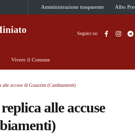
Amministrazione trasparente
Albo Pre
iniato
Facebook
Instag
Seguici su:
Vivere il Comune
ica alle accuse di Guazzini (Cambiamenti)
 replica alle accuse
biamenti)