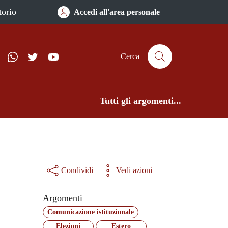
torio
Accedi all'area personale
ram
Telegram
WhatsApp
Twitter
YouTube
ComunicaCity
Cerca
Tutti gli argomenti...
Condividi
Vedi azioni
Argomenti
Comunicazione istituzionale
Elezioni
Estero