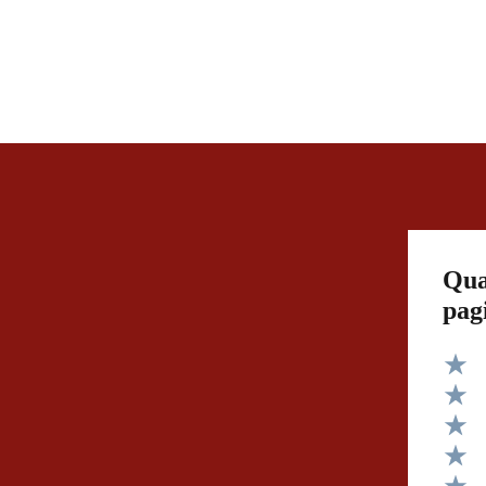
Qua
pag
Valut
Valut
Valut
Valut