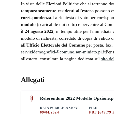
In vista delle Elezioni Politiche che si terranno 
temporaneamente residenti all'estero
possono ese
corrispondenza
.La richiesta di voto per corrispo
modulo
(scaricabile qui sotto) e pervenire al Comu
il 24 agosto 2022
, in tempo utile per l'immediata 
modulo di richiesta, corredato di copia di valido 
all'
Ufficio Elettorale
del Comune
per posta, fax, 
servizidemografici@comune.san-miniato.pi.it
Per 
all'estero, consultare la pagina dedicata sul
sito de
Allegati
Referendum 2022 Modello Opzione.p
DATA PUBBLICAZIONE
FILE
09/04/2024
PDF
(649.79 