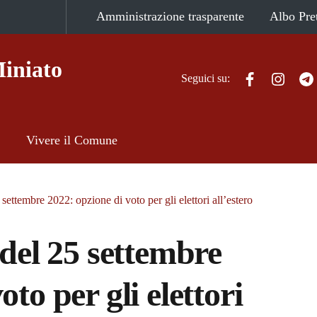
Amministrazione trasparente
Albo Pre
iniato
Facebook
Instag
Seguici su:
Vivere il Comune
 settembre 2022: opzione di voto per gli elettori all’estero
 del 25 settembre
to per gli elettori