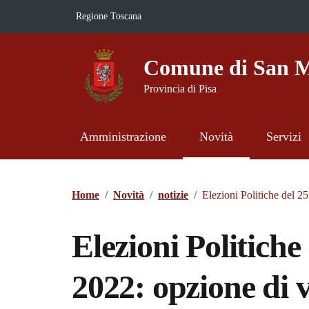
Vai ai contenuti
Vai al footer
Regione Toscana
Comune di San M
Provincia di Pisa
Amministrazione
Novità
Servizi
Contenuti in evidenza
Home
/
Novità
/
notizie
/
Elezioni Politiche del 25
Elezioni Politiche
2022: opzione di vo