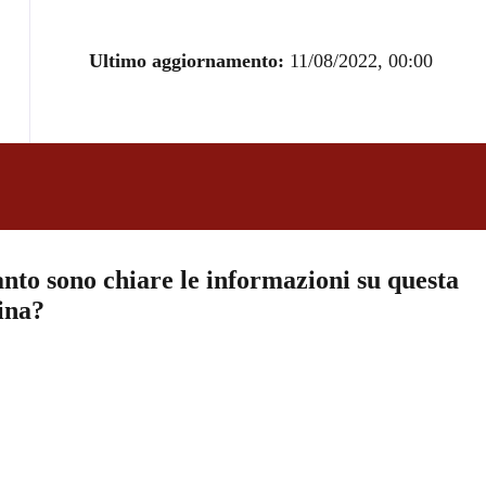
Ultimo aggiornamento:
11/08/2022, 00:00
nto sono chiare le informazioni su questa
ina?
a 5 stelle su 5
a 4 stelle su 5
a 3 stelle su 5
a 2 stelle su 5