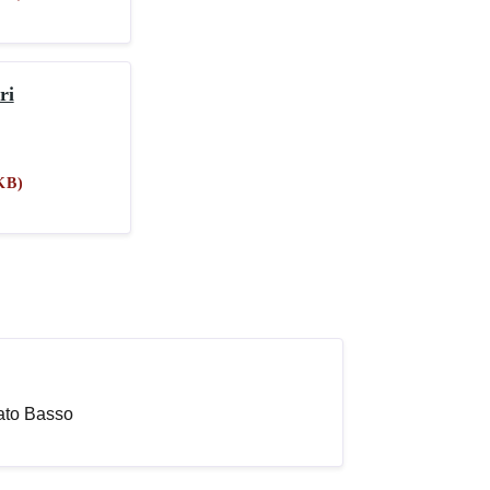
ri
KB)
iato Basso