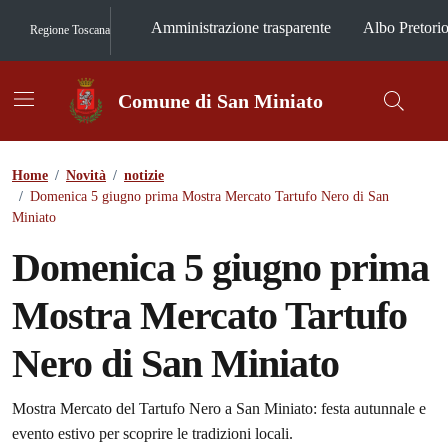
Vai ai contenuti
Vai al footer
Amministrazione trasparente
Albo Pretori
Regione Toscana
Comune di San Miniato
Contenuti in evidenza
Home
/
Novità
/
notizie
/
Domenica 5 giugno prima Mostra Mercato Tartufo Nero di San
Miniato
Domenica 5 giugno prima
Mostra Mercato Tartufo
Nero di San Miniato
Dettagli della notizia
Mostra Mercato del Tartufo Nero a San Miniato: festa autunnale e
evento estivo per scoprire le tradizioni locali.