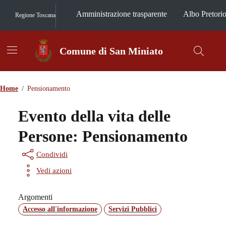
Vai ai contenuti
Vai al footer
Amministrazione trasparente
Albo Pretori
Regione Toscana
Comune di San Miniato
Contenuti in evidenza
Home
/
Pensionamento
Evento della vita delle
Persone:
Pensionamento
Condividi
Vedi azioni
Argomenti
Accesso all'informazione
Servizi Pubblici